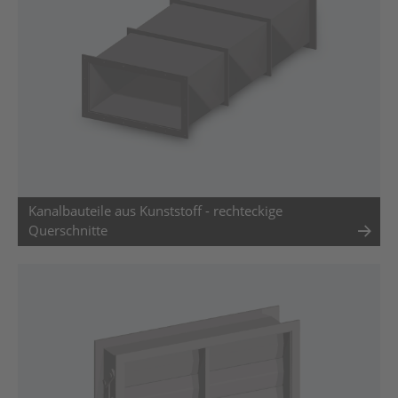
Kanalbauteile aus Kunststoff - rechteckige
Querschnitte