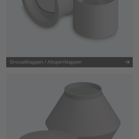
Drosselklappen / Absperrklappen