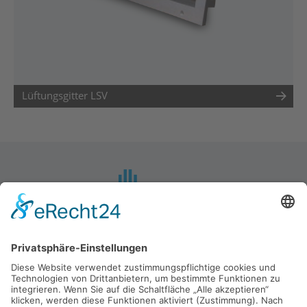
Lüftungsgitter LSV
Mietzsch GmbH Lufttechnik Dresden
Großenhainer Straße 137
01129 Dresden
Telefon: +49 (0)351 - 8433 0
Fax: +49 (0)351 - 8433 160