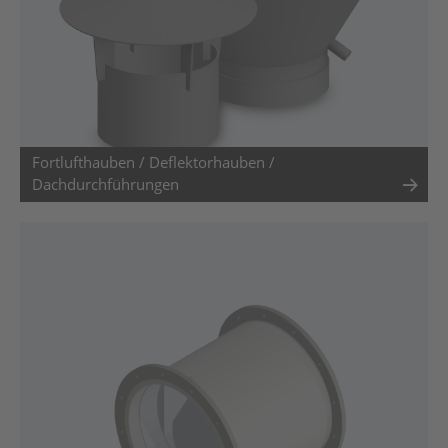
Fortlufthauben / Deflektorhauben /
Dachdurchführungen