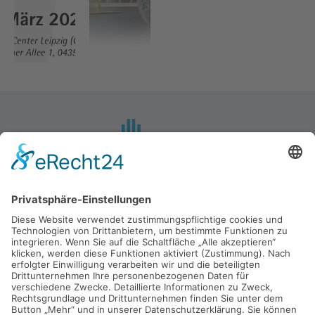
Mietzsch GmbH Lufttechnik Dresden
Großenhainer Straße 137
01129 Dresden
Telefon: +49 (0)351 - 8433 0
Fax: +49 (0)351 - 8433 160
E-Mail:
mietzsch@mietzsch.de
Impressum
Datenschutz
Anfahrt