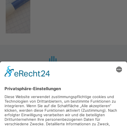
Mietzsch GmbH Lufttechnik Dresden
Großenhainer Straße 137
01129 Dresden
Telefon: +49 (0)351 - 8433 0
Fax: +49 (0)351 - 8433 160
E-Mail:
mietzsch@mietzsch.de
Impressum
Datenschutz